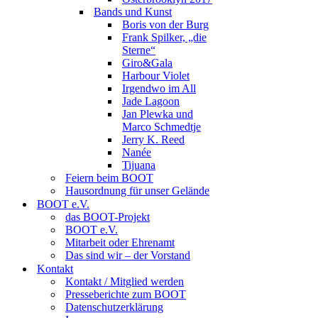
Bands und Kunst
Boris von der Burg
Frank Spilker, „die
Sterne“
Giro&Gala
Harbour Violet
Irgendwo im All
Jade Lagoon
Jan Plewka und
Marco Schmedtje
Jerry K. Reed
Nanée
Tijuana
Feiern beim BOOT
Hausordnung für unser Gelände
BOOT e.V.
das BOOT-Projekt
BOOT e.V.
Mitarbeit oder Ehrenamt
Das sind wir – der Vorstand
Kontakt
Kontakt / Mitglied werden
Presseberichte zum BOOT
Datenschutzerklärung