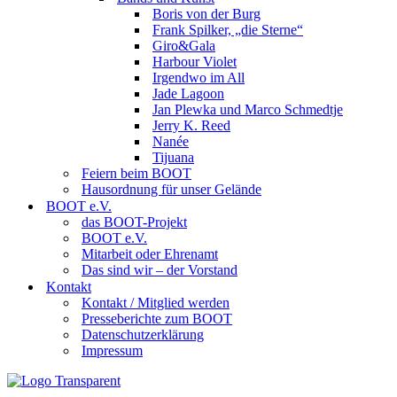
Boris von der Burg
Frank Spilker, „die Sterne“
Giro&Gala
Harbour Violet
Irgendwo im All
Jade Lagoon
Jan Plewka und Marco Schmedtje
Jerry K. Reed
Nanée
Tijuana
Feiern beim BOOT
Hausordnung für unser Gelände
BOOT e.V.
das BOOT-Projekt
BOOT e.V.
Mitarbeit oder Ehrenamt
Das sind wir – der Vorstand
Kontakt
Kontakt / Mitglied werden
Presseberichte zum BOOT
Datenschutzerklärung
Impressum