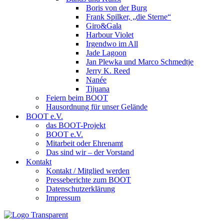
Boris von der Burg
Frank Spilker, „die Sterne“
Giro&Gala
Harbour Violet
Irgendwo im All
Jade Lagoon
Jan Plewka und Marco Schmedtje
Jerry K. Reed
Nanée
Tijuana
Feiern beim BOOT
Hausordnung für unser Gelände
BOOT e.V.
das BOOT-Projekt
BOOT e.V.
Mitarbeit oder Ehrenamt
Das sind wir – der Vorstand
Kontakt
Kontakt / Mitglied werden
Presseberichte zum BOOT
Datenschutzerklärung
Impressum