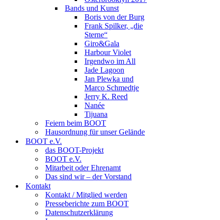
Bands und Kunst
Boris von der Burg
Frank Spilker, „die
Sterne“
Giro&Gala
Harbour Violet
Irgendwo im All
Jade Lagoon
Jan Plewka und
Marco Schmedtje
Jerry K. Reed
Nanée
Tijuana
Feiern beim BOOT
Hausordnung für unser Gelände
BOOT e.V.
das BOOT-Projekt
BOOT e.V.
Mitarbeit oder Ehrenamt
Das sind wir – der Vorstand
Kontakt
Kontakt / Mitglied werden
Presseberichte zum BOOT
Datenschutzerklärung