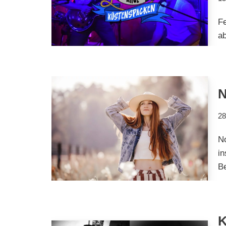
Fe
a
N
28
No
in
Be
K