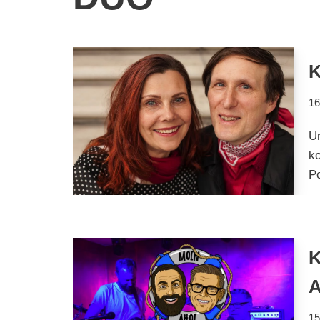
K
16
Un
k
P
K
15