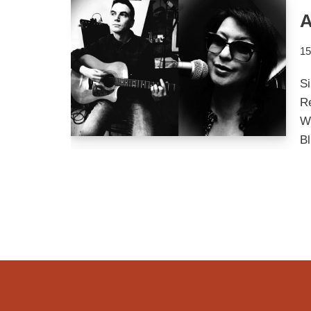
A
15
S
Re
We
Bl