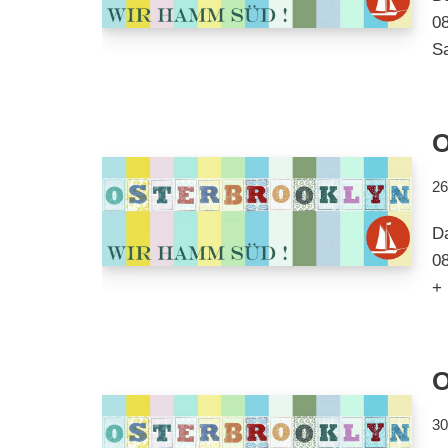
08
Sa
O
26
D
08
+ 
O
30