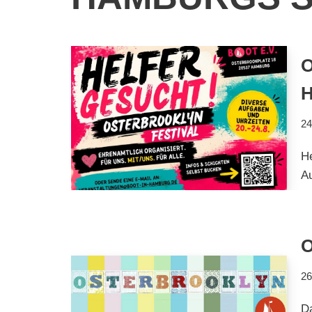
24
He
A
O
26
D