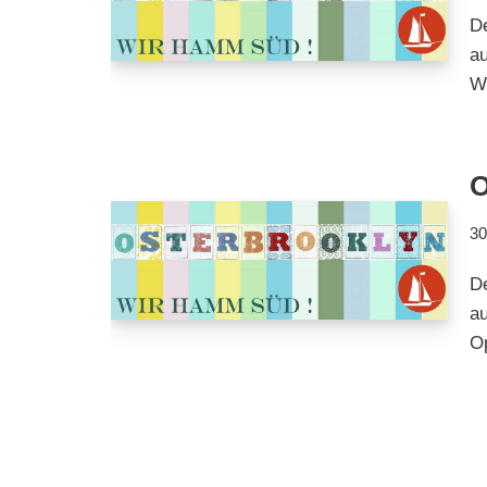
D
au
W
O
30
D
a
Op