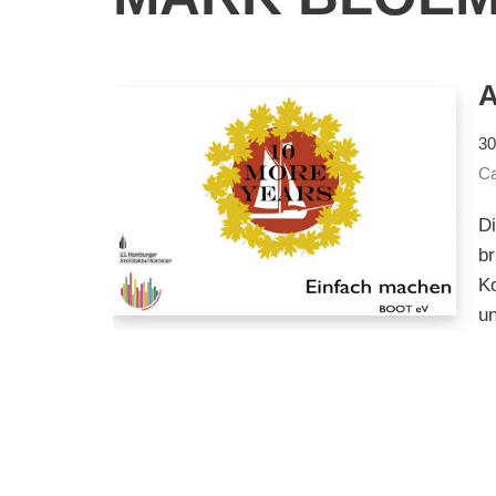
A
30
Ca
Di
br
Ko
u