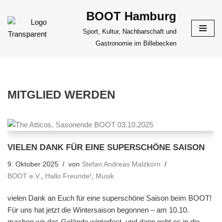
BOOT Hamburg
Zum
Sport, Kultur, Nachbarschaft und
Inhalt
Gastronomie im Billebecken
springen
MITGLIED WERDEN
VIELEN DANK FÜR EINE SUPERSCHÖNE SAISON
9. Oktober 2025
von
Stefan Andreas Malzkorn
BOOT e.V.
,
Hallo Freunde!
,
Musik
vielen Dank an Euch für eine superschöne Saison beim BOOT!
Für uns hat jetzt die Wintersaison begonnen – am 10.10.
machen wir das Gelände winterfest, und dann geht es in die