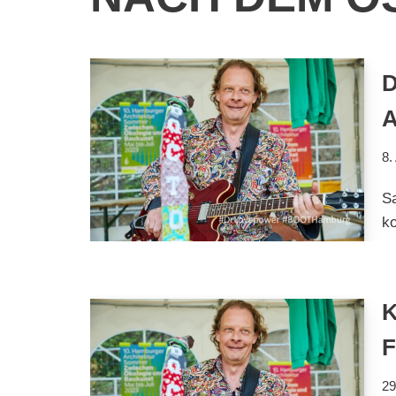
A
8.
S
ko
29