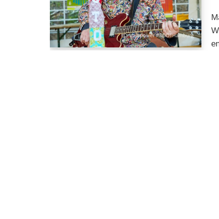
Ma
W
en