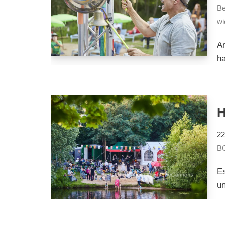
Be
wi
Am
ha
22
B
Es
u