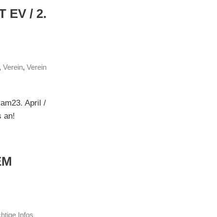
EV / 2.
,
Verein
,
Verein
m23. April /
s an!
EM
htige Infos