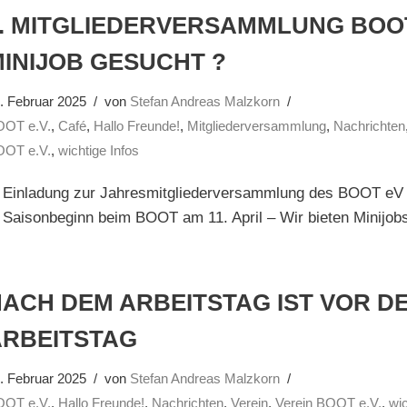
. MITGLIEDERVERSAMMLUNG BOOT 
INIJOB GESUCHT ?
. Februar 2025
von
Stefan Andreas Malzkorn
OOT e.V.
,
Café
,
Hallo Freunde!
,
Mitgliederversammlung
,
Nachrichten
OOT e.V.
,
wichtige Infos
. Einladung zur Jahresmitgliederversammlung des BOOT eV a
 Saisonbeginn beim BOOT am 11. April – Wir bieten Minijob
ACH DEM ARBEITSTAG IST VOR D
ARBEITSTAG
. Februar 2025
von
Stefan Andreas Malzkorn
OOT e.V.
,
Hallo Freunde!
,
Nachrichten
,
Verein
,
Verein BOOT e.V.
,
wic