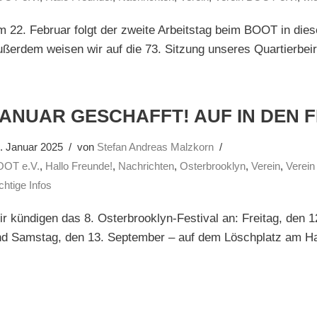
 22. Februar folgt der zweite Arbeitstag beim BOOT in die
ßerdem weisen wir auf die 73. Sitzung unseres Quartierbeir
JANUAR GESCHAFFT! AUF IN DEN 
. Januar 2025
von
Stefan Andreas Malzkorn
OOT e.V.
,
Hallo Freunde!
,
Nachrichten
,
Osterbrooklyn
,
Verein
,
Verein
chtige Infos
r kündigen das 8. Osterbrooklyn-Festival an: Freitag, den 
nd Samstag, den 13. September – auf dem Löschplatz am 