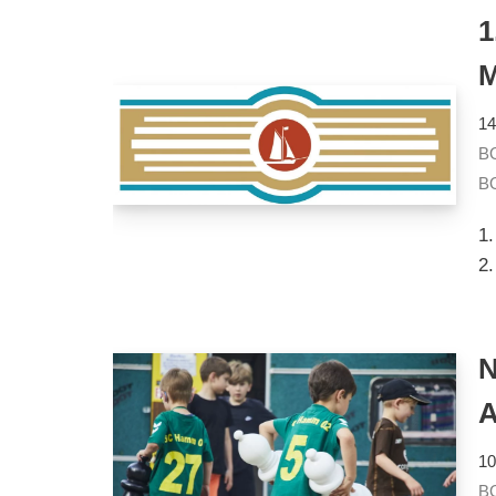
1
M
14
B
B
1
2.
N
10
B