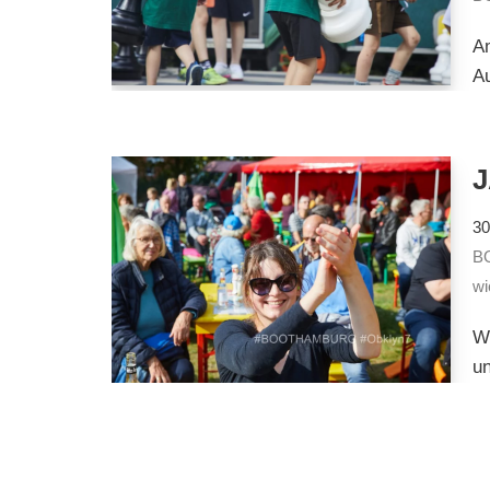
Am
Au
30
B
wi
Wi
u