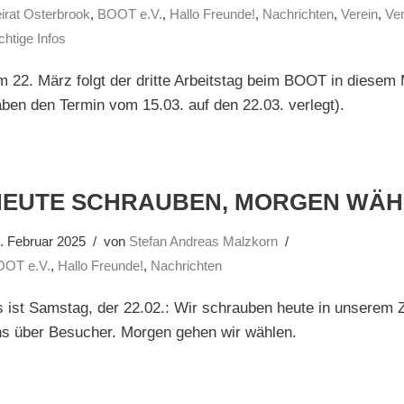
irat Osterbrook
,
BOOT e.V.
,
Hallo Freunde!
,
Nachrichten
,
Verein
,
Ve
chtige Infos
 22. März folgt der dritte Arbeitstag beim BOOT in diesem 
ben den Termin vom 15.03. auf den 22.03. verlegt).
HEUTE SCHRAUBEN, MORGEN WÄH
. Februar 2025
von
Stefan Andreas Malzkorn
OOT e.V.
,
Hallo Freunde!
,
Nachrichten
 ist Samstag, der 22.02.: Wir schrauben heute in unserem Z
ns über Besucher. Morgen gehen wir wählen.