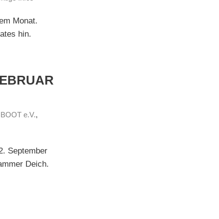
sem Monat.
ates hin.
FEBRUAR
 BOOT e.V.
,
12. September
Hammer Deich.