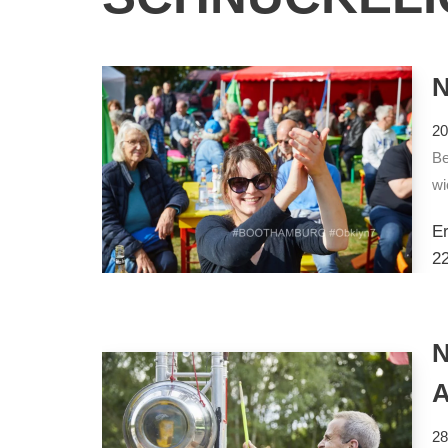
20
Be
wi
Er
22
N
A
28