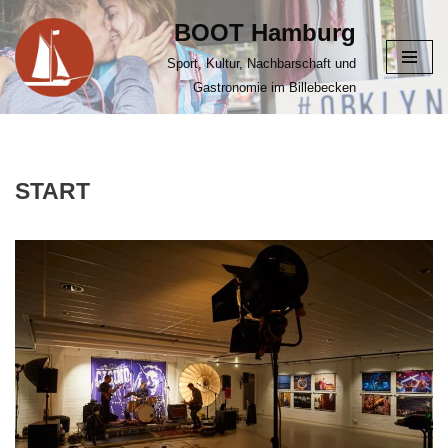
BOOT Hamburg
Zum
Sport, Kultur, Nachbarschaft und
Inhalt
Gastronomie im Billebecken
springen
START