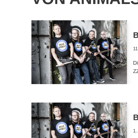
B
11
D
ZZ
B
1.