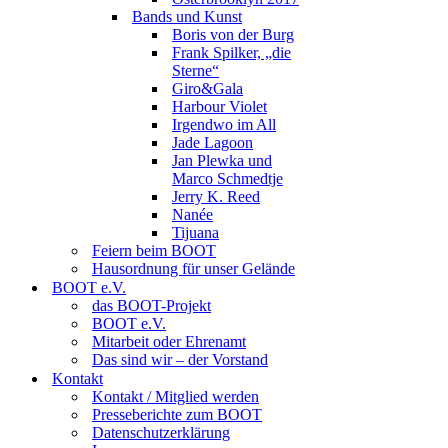
Bands und Kunst
Boris von der Burg
Frank Spilker, „die
Sterne“
Giro&Gala
Harbour Violet
Irgendwo im All
Jade Lagoon
Jan Plewka und
Marco Schmedtje
Jerry K. Reed
Nanée
Tijuana
Feiern beim BOOT
Hausordnung für unser Gelände
BOOT e.V.
das BOOT-Projekt
BOOT e.V.
Mitarbeit oder Ehrenamt
Das sind wir – der Vorstand
Kontakt
Kontakt / Mitglied werden
Presseberichte zum BOOT
Datenschutzerklärung