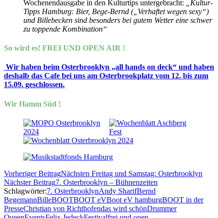
Wochenendausgabe in den Kulturtips untergebracht:
„Kultur-
Tipps Hamburg: Bier, Bege-Bernd („Verhaftet wegen sexy“)
und Billebecken sind besonders bei gutem Wetter eine schwer
zu toppende Kombination“
So wird es! FREI UND OPEN AIR !
Wir haben beim Osterbrooklyn „all hands on deck“ und haben
deshalb das Cafe bei uns am Osterbrookplatz vom 12. bis zum
15.09. geschlossen.
Wir Hamm Süd
!
Vorheriger Beitrag
Nächsten Freitag und Samstag: Osterbrooklyn
Nächster Beitrag
7. Osterbrooklyn – Bühnenzeiten
Schlagwörter:
7. Osterbrooklyn
Andy Sharif
Bernd
Begemann
Bille
BOOT
BOOT eV
Boot eV hamburg
BOOT in der
Presse
Christian von Richthofen
das wird schön
Drummer
Queen
Events
Felix Jedeck
Festival
frei und open