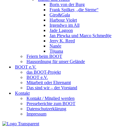
Boris von der Burg
Frank Spilker, „die Sterne“
Giro&Gala
Harbour Violet
Irgendwo im All
Jade Lagoon
Jan Plewka und Marco Schmedtje
Jerry K. Reed
Nanée
Tijuana
Feiern beim BOOT
Hausordnung für unser Gelände
BOOT e.V.
das BOOT-Projekt
BOOT e.V.
Mitarbeit oder Ehrenamt
Das sind wir – der Vorstand
Kontakt
Kontakt / Mitglied werden
Presseberichte zum BOOT
Datenschutzerklärung
Impressum