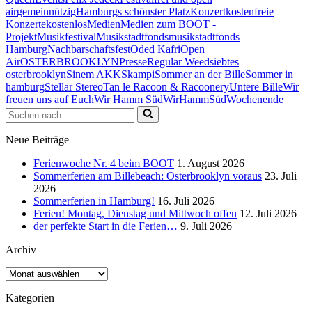
air
gemeinnützig
Hamburgs schönster Platz
Konzert
kostenfreie
Konzerte
kostenlos
Medien
Medien zum BOOT -
Projekt
Musikfestival
Musikstadtfonds
musikstadtfonds
Hamburg
Nachbarschaftsfest
Oded Kafri
Open
Air
OSTERBROOKLYN
Presse
Regular Weed
siebtes
osterbrooklyn
Sinem AKK
Skampi
Sommer an der Bille
Sommer in
hamburg
Stellar Stereo
Tan le Racoon & Racoonery
Untere Bille
Wir
freuen uns auf Euch
Wir Hamm Süd
WirHammSüd
Wochenende
Suchen
nach …
Neue Beiträge
Ferienwoche Nr. 4 beim BOOT
1. August 2026
Sommerferien am Billebeach: Osterbrooklyn voraus
23. Juli
2026
Sommerferien in Hamburg!
16. Juli 2026
Ferien! Montag, Dienstag und Mittwoch offen
12. Juli 2026
der perfekte Start in die Ferien…
9. Juli 2026
Archiv
Archiv
Kategorien