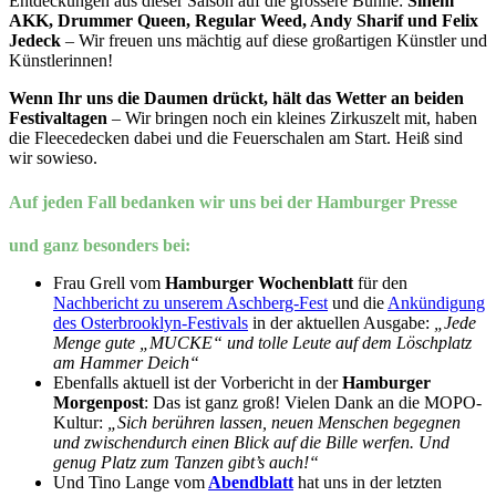
Entdeckungen aus dieser Saison auf die grössere Bühne:
Sinem
AKK, Drummer Queen, Regular Weed, Andy Sharif und Felix
Jedeck
– Wir freuen uns mächtig auf diese großartigen Künstler und
Künstlerinnen!
Wenn Ihr uns die Daumen drückt, hält das Wetter an beiden
Festivaltagen
– Wir bringen noch ein kleines Zirkuszelt mit, haben
die Fleecedecken dabei und die Feuerschalen am Start. Heiß sind
wir sowieso.
Auf jeden Fall bedanken wir uns bei der Hamburger Presse
und ganz besonders bei:
Frau Grell vom
Hamburger Wochenblatt
für den
Nachbericht zu unserem Aschberg-Fest
und die
Ankündigung
des Osterbrooklyn-Festivals
in der aktuellen Ausgabe:
„Jede
Menge gute „MUCKE“ und tolle Leute auf dem Löschplatz
am Hammer Deich“
Ebenfalls aktuell ist der Vorbericht in der
Hamburger
Morgenpost
: Das ist ganz groß! Vielen Dank an die MOPO-
Kultur:
„Sich berühren lassen, neuen Menschen begegnen
und zwischendurch einen Blick auf die Bille werfen. Und
genug Platz zum Tanzen gibt’s auch!“
Und Tino Lange vom
Abendblatt
hat uns in der letzten