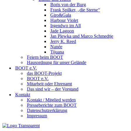
Boris von der Burg
Frank Spilker, „die Sterne“
Giro&Gala
Harbour Violet
Irgendwo im All
Jade Lagoon
Jan Plewka und Marco Schmedtje
Jerry K. Reed
Nanée
Tijuana
Feiern beim BOOT
Hausordnung für unser Gelände
BOOT e.V.
das BOOT-Projekt
BOOT e.V.
Mitarbeit oder Ehrenamt
Das sind wir – der Vorstand
Kontakt
Kontakt / Mitglied werden
Presseberichte zum BOOT
Datenschutzerklärung
Impressum