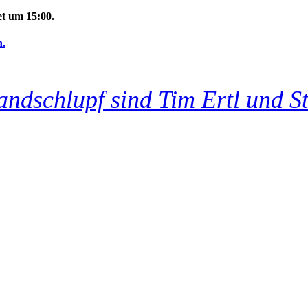
et um 15:00.
n.
andschlupf sind Tim Ertl und S