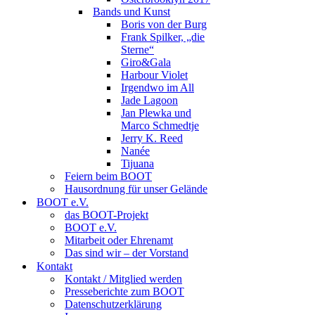
Bands und Kunst
Boris von der Burg
Frank Spilker, „die
Sterne“
Giro&Gala
Harbour Violet
Irgendwo im All
Jade Lagoon
Jan Plewka und
Marco Schmedtje
Jerry K. Reed
Nanée
Tijuana
Feiern beim BOOT
Hausordnung für unser Gelände
BOOT e.V.
das BOOT-Projekt
BOOT e.V.
Mitarbeit oder Ehrenamt
Das sind wir – der Vorstand
Kontakt
Kontakt / Mitglied werden
Presseberichte zum BOOT
Datenschutzerklärung