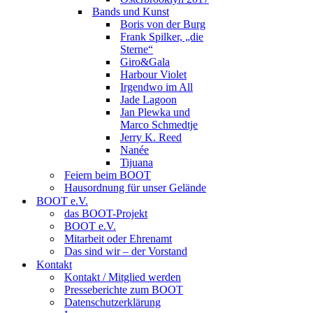
Bands und Kunst
Boris von der Burg
Frank Spilker, „die
Sterne“
Giro&Gala
Harbour Violet
Irgendwo im All
Jade Lagoon
Jan Plewka und
Marco Schmedtje
Jerry K. Reed
Nanée
Tijuana
Feiern beim BOOT
Hausordnung für unser Gelände
BOOT e.V.
das BOOT-Projekt
BOOT e.V.
Mitarbeit oder Ehrenamt
Das sind wir – der Vorstand
Kontakt
Kontakt / Mitglied werden
Presseberichte zum BOOT
Datenschutzerklärung