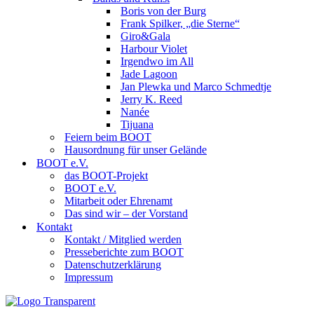
Boris von der Burg
Frank Spilker, „die Sterne“
Giro&Gala
Harbour Violet
Irgendwo im All
Jade Lagoon
Jan Plewka und Marco Schmedtje
Jerry K. Reed
Nanée
Tijuana
Feiern beim BOOT
Hausordnung für unser Gelände
BOOT e.V.
das BOOT-Projekt
BOOT e.V.
Mitarbeit oder Ehrenamt
Das sind wir – der Vorstand
Kontakt
Kontakt / Mitglied werden
Presseberichte zum BOOT
Datenschutzerklärung
Impressum