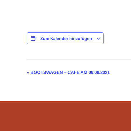
Zum Kalender hinzufügen
«
BOOTSWAGEN – CAFE AM 06.08.2021
VERANSTALTUNG-
NAVIGATION