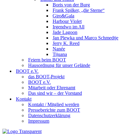
Boris von der Burg
Frank Spilker, „die Sterne“
Giro&Gala
Harbour Violet
Irgendwo im All
Jade Lagoon
Jan Plewka und Marco Schmedtje
Jerry K. Reed
Nanée
Tijuana
Feiern beim BOOT
Hausordnung für unser Gelände
BOOT e.V.
das BOOT-Projekt
BOOT e.V.
Mitarbeit oder Ehrenamt
Das sind wir – der Vorstand
Kontakt
Kontakt / Mitglied werden
Presseberichte zum BOOT
Datenschutzerklärung
Impressum