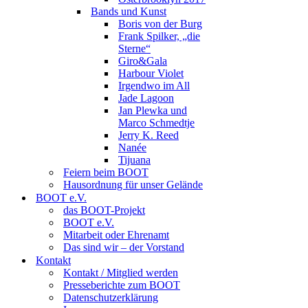
Bands und Kunst
Boris von der Burg
Frank Spilker, „die
Sterne“
Giro&Gala
Harbour Violet
Irgendwo im All
Jade Lagoon
Jan Plewka und
Marco Schmedtje
Jerry K. Reed
Nanée
Tijuana
Feiern beim BOOT
Hausordnung für unser Gelände
BOOT e.V.
das BOOT-Projekt
BOOT e.V.
Mitarbeit oder Ehrenamt
Das sind wir – der Vorstand
Kontakt
Kontakt / Mitglied werden
Presseberichte zum BOOT
Datenschutzerklärung