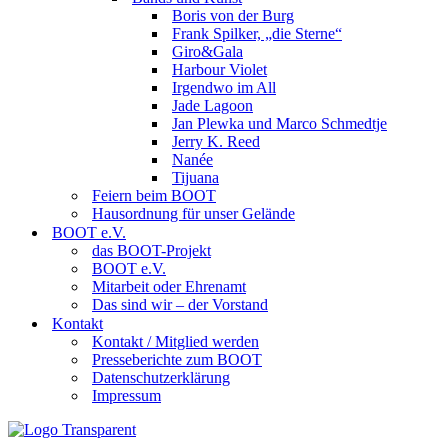
Boris von der Burg
Frank Spilker, „die Sterne“
Giro&Gala
Harbour Violet
Irgendwo im All
Jade Lagoon
Jan Plewka und Marco Schmedtje
Jerry K. Reed
Nanée
Tijuana
Feiern beim BOOT
Hausordnung für unser Gelände
BOOT e.V.
das BOOT-Projekt
BOOT e.V.
Mitarbeit oder Ehrenamt
Das sind wir – der Vorstand
Kontakt
Kontakt / Mitglied werden
Presseberichte zum BOOT
Datenschutzerklärung
Impressum