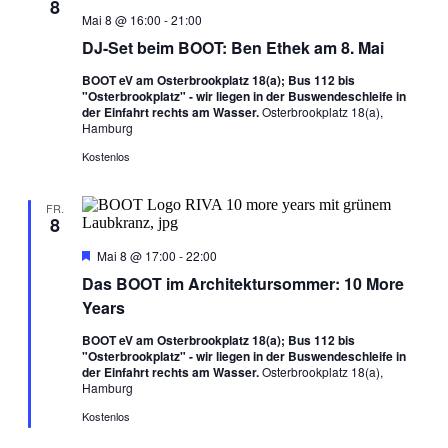
8
Mai 8 @ 16:00
-
21:00
DJ-Set beim BOOT: Ben Ethek am 8. Mai
BOOT eV am Osterbrookplatz 18(a); Bus 112 bis
"Osterbrookplatz" - wir liegen in der Buswendeschleife in
der Einfahrt rechts am Wasser.
Osterbrookplatz 18(a),
Hamburg
Kostenlos
FR.
8
Hervorgehoben
Mai 8 @ 17:00
-
22:00
Das BOOT im Architektursommer: 10 More
Years
BOOT eV am Osterbrookplatz 18(a); Bus 112 bis
"Osterbrookplatz" - wir liegen in der Buswendeschleife in
der Einfahrt rechts am Wasser.
Osterbrookplatz 18(a),
Hamburg
Kostenlos