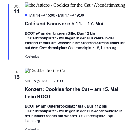
DO.
14
Hervorgehoben
Mai 14 @ 15:00
-
Mai 17 @ 19:00
Café und Kanuverleih 14. – 17. Mai
BOOT eV an der Unteren Bille: Bus 12 bis
"Osterbrookplatz" - wir liegen in der Buskehre in der
Einfahrt rechts am Wasser. Eine Stadtrad-Station findet Ihr
auf dem Osterbrookplatz
Osterbrookplatz 18, Hamburg
Kostenlos
FR.
15
Mai 15 @ 18:00
-
20:00
Konzert: Cookies for the Cat – am 15. Mai
beim BOOT
BOOT eV am Osterbrookplatz 18(a); Bus 112 bis
"Osterbrookplatz" - wir liegen in der Buswendeschleife in
der Einfahrt rechts am Wasser.
Osterbrookplatz 18(a),
Hamburg
Kostenlos