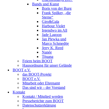
Bands und Kunst
Boris von der Burg
Frank Spilker, „die
Sterne“
Giro&Gala
Harbour Violet
Irgendwo im All
Jade Lagoon
Jan Plewka und
Marco Schmedtje
Jerry K. Reed
Nanée
Tijuana
Feiern beim BOOT
Hausordnung für unser Gelände
BOOT e.V.
das BOOT-Projekt
BOOT e.V.
Mitarbeit oder Ehrenamt
Das sind wir – der Vorstand
Kontakt
Kontakt / Mitglied werden
Presseberichte zum BOOT
Datenschutzerklärung