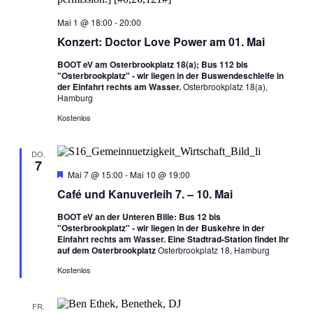
Mai 1 @ 18:00
-
20:00
Konzert: Doctor Love Power am 01. Mai
BOOT eV am Osterbrookplatz 18(a); Bus 112 bis
"Osterbrookplatz" - wir liegen in der Buswendeschleife in
der Einfahrt rechts am Wasser.
Osterbrookplatz 18(a),
Hamburg
Kostenlos
DO.
7
Hervorgehoben
Mai 7 @ 15:00
-
Mai 10 @ 19:00
Café und Kanuverleih 7. – 10. Mai
BOOT eV an der Unteren Bille: Bus 12 bis
"Osterbrookplatz" - wir liegen in der Buskehre in der
Einfahrt rechts am Wasser. Eine Stadtrad-Station findet Ihr
auf dem Osterbrookplatz
Osterbrookplatz 18, Hamburg
Kostenlos
FR.