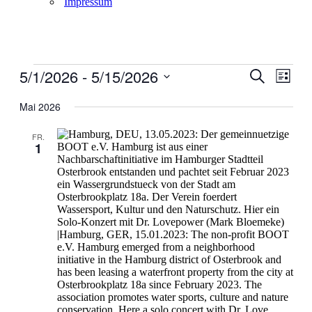
Impressum
Veranstaltungen
5/1/2026
 - 
5/15/2026
Veranstal
Veran
Suche
Liste
Ansic
Suche
Datum
Navig
wählen.
Mai 2026
und
Ansichten
FR.
1
Navigati