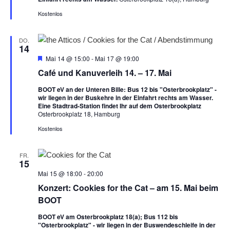
h
o
Kostenlos
b
e
n
DO.
14
H
Mai 14 @ 15:00
-
Mai 17 @ 19:00
e
Café und Kanuverleih 14. – 17. Mai
r
v
BOOT eV an der Unteren Bille: Bus 12 bis "Osterbrookplatz" -
o
wir liegen in der Buskehre in der Einfahrt rechts am Wasser.
r
Eine Stadtrad-Station findet Ihr auf dem Osterbrookplatz
g
Osterbrookplatz 18, Hamburg
e
h
Kostenlos
o
b
e
FR.
n
15
Mai 15 @ 18:00
-
20:00
Konzert: Cookies for the Cat – am 15. Mai beim
BOOT
BOOT eV am Osterbrookplatz 18(a); Bus 112 bis
"Osterbrookplatz" - wir liegen in der Buswendeschleife in der