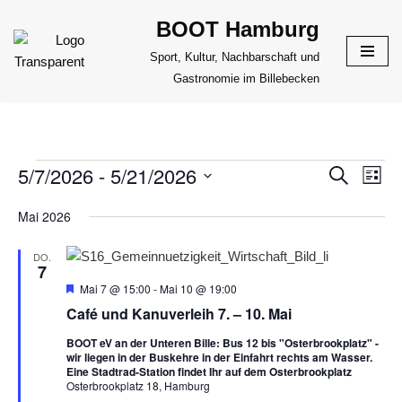
BOOT Hamburg
Zum
Sport, Kultur, Nachbarschaft und
Inhalt
Gastronomie im Billebecken
springen
5/7/2026
 - 
5/21/2026
VERANS
Suche
VER
Liste
ANS
Datum
SUCHE
Mai 2026
NAV
wählen.
UND
ANSICHT
DO.
7
NAVIGAT
H
Mai 7 @ 15:00
-
Mai 10 @ 19:00
e
Café und Kanuverleih 7. – 10. Mai
r
v
BOOT eV an der Unteren Bille: Bus 12 bis "Osterbrookplatz" -
o
wir liegen in der Buskehre in der Einfahrt rechts am Wasser.
r
Eine Stadtrad-Station findet Ihr auf dem Osterbrookplatz
g
Osterbrookplatz 18, Hamburg
e