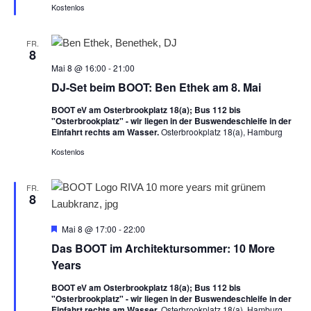
h
Kostenlos
o
b
e
FR.
n
8
Mai 8 @ 16:00
-
21:00
DJ-Set beim BOOT: Ben Ethek am 8. Mai
BOOT eV am Osterbrookplatz 18(a); Bus 112 bis
"Osterbrookplatz" - wir liegen in der Buswendeschleife in der
Einfahrt rechts am Wasser.
Osterbrookplatz 18(a), Hamburg
Kostenlos
FR.
8
H
Mai 8 @ 17:00
-
22:00
e
Das BOOT im Architektursommer: 10 More
r
v
Years
o
r
BOOT eV am Osterbrookplatz 18(a); Bus 112 bis
g
"Osterbrookplatz" - wir liegen in der Buswendeschleife in der
e
Einfahrt rechts am Wasser.
Osterbrookplatz 18(a), Hamburg