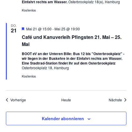
Einfahrt rechts am Wasser.
Osterbrookplatz 18(a), Hamburg
Kostenlos
DO.
H
Mai 21 @ 15:00
-
Mai 25 @ 19:00
21
e
Café und Kanuverleih Pfingsten 21. Mai – 25.
r
v
Mai
o
r
BOOT eV an der Unteren Bille: Bus 12 bis "Osterbrookplatz" -
g
wir liegen in der Buskehre in der Einfahrt rechts am Wasser.
e
Eine Stadtrad-Station findet Ihr auf dem Osterbrookplatz
h
Osterbrookplatz 18, Hamburg
o
b
Kostenlos
e
n
Veranstaltungen
Veran
Vorherige
Heute
Nächste
Kalender abonnieren