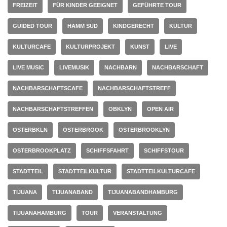
FREIZEIT
FÜR KINDER GEEIGNET
GEFÜHRTE TOUR
GUIDED TOUR
HAMM SÜD
KINDGERECHT
KULTUR
KULTURCAFE
KULTURPROJEKT
KUNST
LIVE
LIVE MUSIC
LIVEMUSIK
NACHBARN
NACHBARSCHAFT
NACHBARSCHAFTSCAFE
NACHBARSCHAFTSTREFF
NACHBARSCHAFTSTREFFEN
OBKLYN
OPEN AIR
OSTERBKLN
OSTERBROOK
OSTERBROOKLYN
OSTERBROOKPLATZ
SCHIFFSFAHRT
SCHIFFSTOUR
STADTTEIL
STADTTEILKULTUR
STADTTEILKULTURCAFE
TIJUANA
TIJUANABAND
TIJUANABANDHAMBURG
TIJUANAHAMBURG
TOUR
VERANSTALTUNG