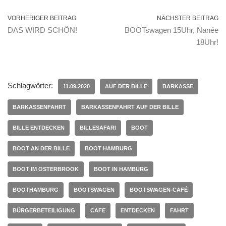
VORHERIGER BEITRAG
NÄCHSTER BEITRAG
DAS WIRD SCHÖN!
BOOTswagen 15Uhr, Nanée
18Uhr!
Schlagwörter:
11.09.2020
AUF DER BILLE
BARKASSE
BARKASSENFAHRT
BARKASSENFAHRT AUF DER BILLE
BILLE ENTDECKEN
BILLESAFARI
BOOT
BOOT AN DER BILLE
BOOT HAMBURG
BOOT IM OSTERBROOK
BOOT IN HAMBURG
BOOTHAMBURG
BOOTSWAGEN
BOOTSWAGEN-CAFÉ
BÜRGERBETEILIGUNG
CAFE
ENTDECKEN
FAHRT