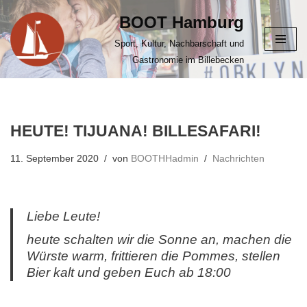
BOOT Hamburg
Zum
Sport, Kultur, Nachbarschaft und
Inhalt
Gastronomie im Billebecken
springen
HEUTE! TIJUANA! BILLESAFARI!
11. September 2020
von
BOOTHHadmin
Nachrichten
Liebe Leute!
heute schalten wir die Sonne an, machen die
Würste warm, frittieren die Pommes, stellen
Bier kalt und geben Euch ab 18:00