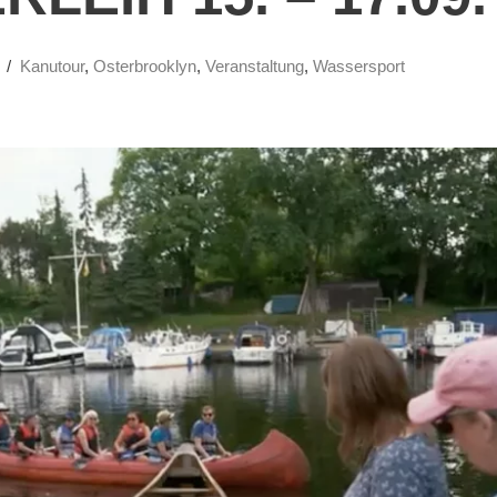
Kanutour
,
Osterbrooklyn
,
Veranstaltung
,
Wassersport