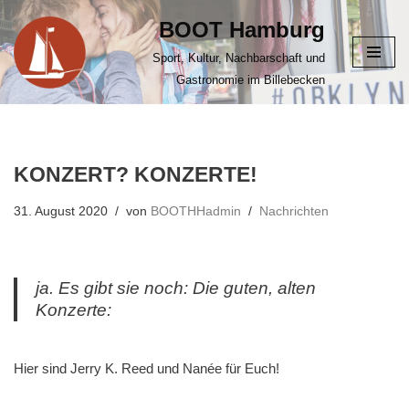
BOOT Hamburg
Zum
Sport, Kultur, Nachbarschaft und
Inhalt
Gastronomie im Billebecken
springen
KONZERT? KONZERTE!
31. August 2020
von
BOOTHHadmin
Nachrichten
ja. Es gibt sie noch: Die guten, alten
Konzerte:
Hier sind Jerry K. Reed und Nanée für Euch!