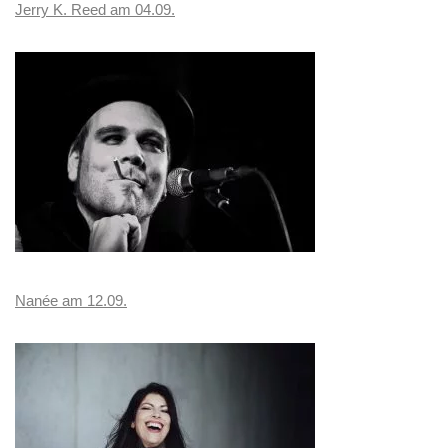
Jerry K. Reed am 04.09.
Nanée am 12.09.