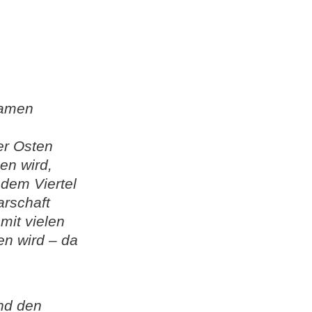
Namen
er Osten
en wird,
dem Viertel
arschaft
mit vielen
n wird – da
nd den