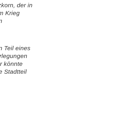
orn, der in
Im Krieg
m
 Teil eines
erlegungen
r könnte
 Stadtteil