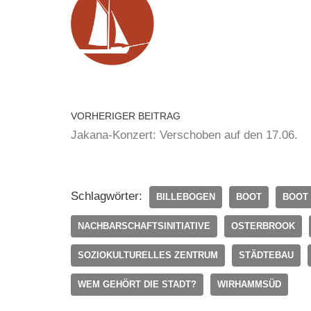
VORHERIGER BEITRAG
Jakana-Konzert: Verschoben auf den 17.06.
Schlagwörter:
BILLEBOGEN
BOOT
BOOT
NACHBARSCHAFTSINITIATIVE
OSTERBROOK
SOZIOKULTURELLES ZENTRUM
STÄDTEBAU
WEM GEHÖRT DIE STADT?
WIRHAMMSÜD