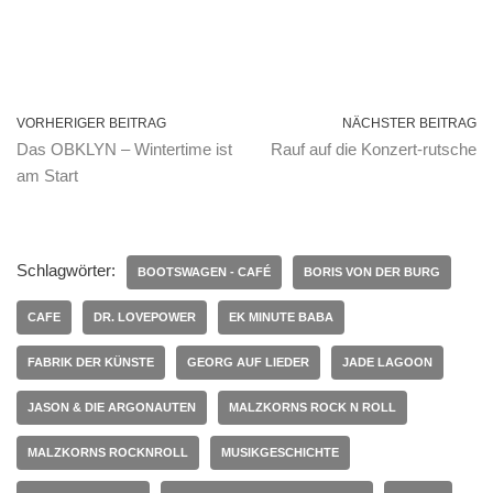
VORHERIGER BEITRAG
NÄCHSTER BEITRAG
Das OBKLYN – Wintertime ist
Rauf auf die Konzert-rutsche
am Start
Schlagwörter:
BOOTSWAGEN - CAFÉ
BORIS VON DER BURG
CAFE
DR. LOVEPOWER
EK MINUTE BABA
FABRIK DER KÜNSTE
GEORG AUF LIEDER
JADE LAGOON
JASON & DIE ARGONAUTEN
MALZKORNS ROCK N ROLL
MALZKORNS ROCKNROLL
MUSIKGESCHICHTE