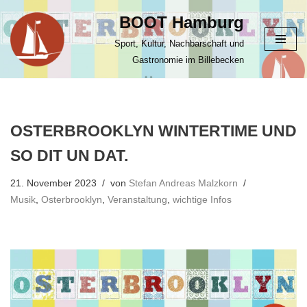
BOOT Hamburg
Zum
Sport, Kultur, Nachbarschaft und
Inhalt
Gastronomie im Billebecken
springen
OSTERBROOKLYN WINTERTIME UND
SO DIT UN DAT.
21. November 2023
von
Stefan Andreas Malzkorn
Musik
,
Osterbrooklyn
,
Veranstaltung
,
wichtige Infos