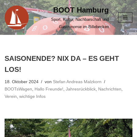
BOOT Hamburg
Zum
Sport, Kultur, Nachbarschaft und
Inhalt
Gastronomie im Billebecken
springen
SAISONENDE? NIX DA – ES GEHT
LOS!
18. Oktober 2024
von
Stefan Andreas Malzkorn
BOOTsWagen
,
Hallo Freunde!
,
Jahresrückblick
,
Nachrichten
,
Verein
,
wichtige Infos