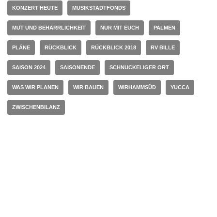
KONZERT HEUTE
MUSIKSTADTFONDS
MUT UND BEHARRLICHKEIT
NUR MIT EUCH
PALMEN
PLÄNE
RÜCKBLICK
RÜCKBLICK 2018
RV BILLE
SAISON 2024
SAISONENDE
SCHNUCKELIGER ORT
WAS WIR PLANEN
WIR BAUEN
WIRHAMMSÜD
YUCCA
ZWISCHENBILANZ