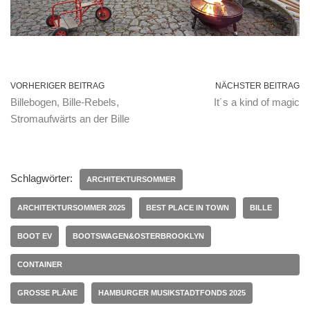
VORHERIGER BEITRAG
NÄCHSTER BEITRAG
Billebogen, Bille-Rebels,
It´s a kind of magic
Stromaufwärts an der Bille
Schlagwörter:
ARCHITEKTURSOMMER
ARCHITEKTURSOMMER 2025
BEST PLACE IN TOWN
BILLE
BOOT EV
BOOTSWAGEN&OSTERBROOKLYN
CONTAINER
GROSSE PLÄNE
HAMBURGER MUSIKSTADTFONDS 2025