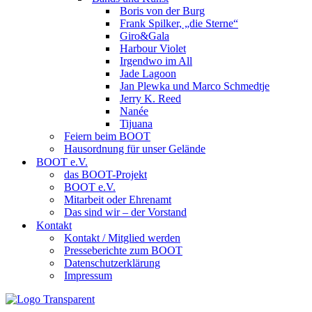
Boris von der Burg
Frank Spilker, „die Sterne“
Giro&Gala
Harbour Violet
Irgendwo im All
Jade Lagoon
Jan Plewka und Marco Schmedtje
Jerry K. Reed
Nanée
Tijuana
Feiern beim BOOT
Hausordnung für unser Gelände
BOOT e.V.
das BOOT-Projekt
BOOT e.V.
Mitarbeit oder Ehrenamt
Das sind wir – der Vorstand
Kontakt
Kontakt / Mitglied werden
Presseberichte zum BOOT
Datenschutzerklärung
Impressum