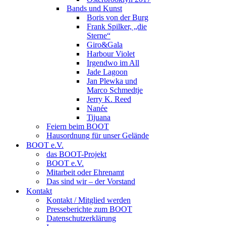
Bands und Kunst
Boris von der Burg
Frank Spilker, „die
Sterne“
Giro&Gala
Harbour Violet
Irgendwo im All
Jade Lagoon
Jan Plewka und
Marco Schmedtje
Jerry K. Reed
Nanée
Tijuana
Feiern beim BOOT
Hausordnung für unser Gelände
BOOT e.V.
das BOOT-Projekt
BOOT e.V.
Mitarbeit oder Ehrenamt
Das sind wir – der Vorstand
Kontakt
Kontakt / Mitglied werden
Presseberichte zum BOOT
Datenschutzerklärung