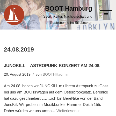
BOOT Hamburg
Zum
Sport, Kultur, Nachbarschaft und
Inhalt
Gastronomie im Billebecken
springen
24.08.2019
JUNOKILL – ASTROPUNK-KONZERT AM 24.08.
20. August 2019
von
BOOTHHadmin
Am 24.08. haben wir JUNOKILL mit Ihrem Astropunk zu Gast
bei uns am BOOTsWagen auf dem Osterbrookplatz. Berenike
hat dazu geschrieben: „……ich bin BereNike von der Band
JunoKill. Wir proben im Musikbunker Hammer Deich 155.
Daher würden wir uns umso…
Weiterlesen »