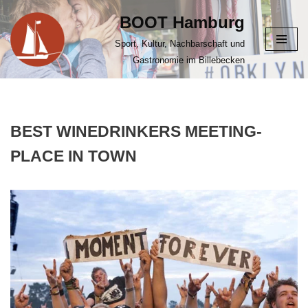
BOOT Hamburg
Zum
Sport, Kultur, Nachbarschaft und
Inhalt
Gastronomie im Billebecken
springen
BEST WINEDRINKERS MEETING-
PLACE IN TOWN