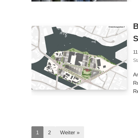
B
11
St
A
Ro
Re
1
2
Weiter »