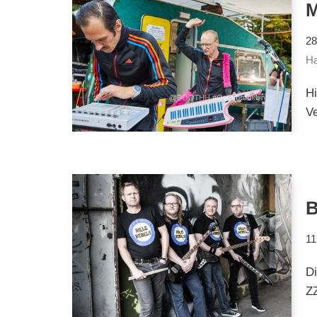
M
28
Ha
Hi
Ve
B
11
D
ZZ