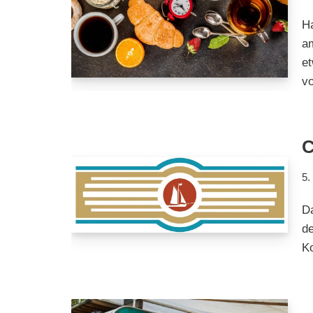
Ha
am
e
v
C
5.
D
de
Ko