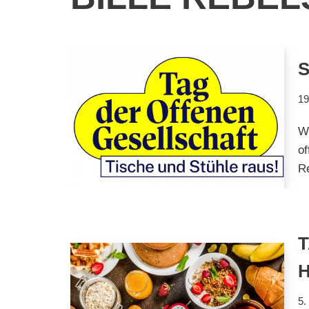
S
19
W
of
R
5.