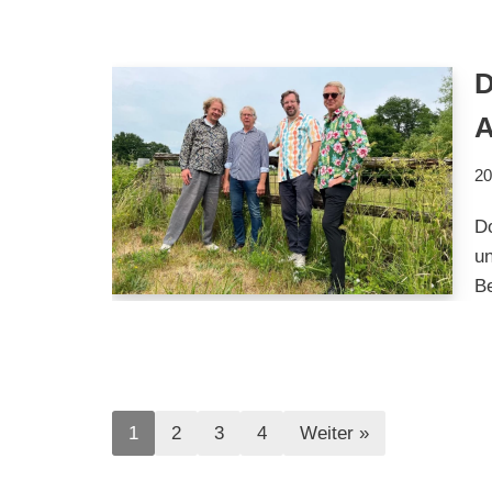
A
20
D
u
B
1
2
3
4
Weiter »