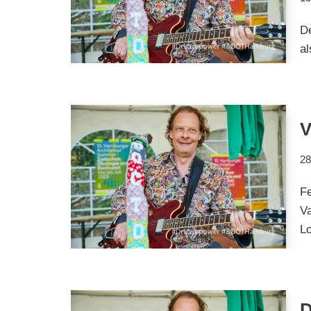
De
al
28
F
Va
L