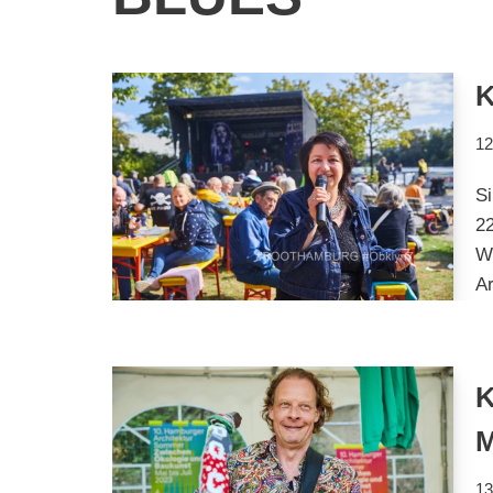
K
12
S
22
W
A
K
13