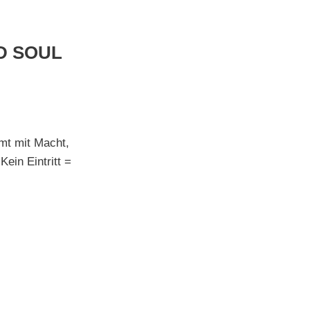
D SOUL
mt mit Macht,
in Eintritt =