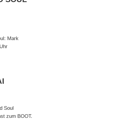
ul: Mark
 Uhr
I
d Soul
Ernst zum BOOT.