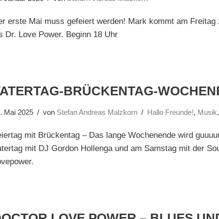
r erste Mai muss gefeiert werden! Mark kommt am Freitag 
s Dr. Love Power. Beginn 18 Uhr
VATERTAG-BRÜCKENTAG-WOCHEN
. Mai 2025
von
Stefan Andreas Malzkorn
Hallo Freunde!
,
Musik
eiertag mit Brückentag – Das lange Wochenende wird guuuu
tertag mit DJ Gordon Hollenga und am Samstag mit der Sou
ovepower.
DOCTOR LOVE POWER – BLUES UN