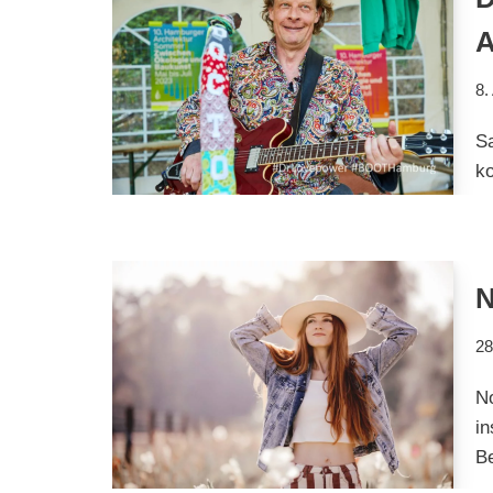
A
8.
S
ko
N
28
No
in
Be