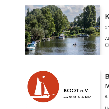
27
A
El
B
9.
Li