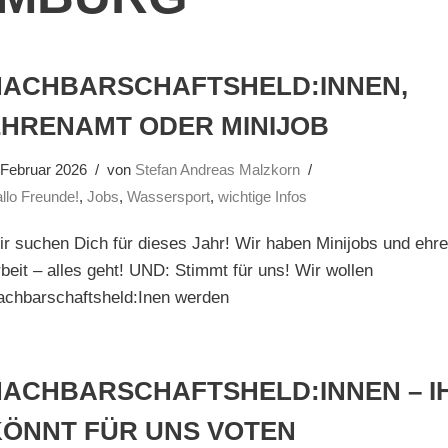
NACHBARSCHAFTSHELD:INNEN,
EHRENAMT ODER MINIJOB
 Februar 2026
von
Stefan Andreas Malzkorn
llo Freunde!
,
Jobs
,
Wassersport
,
wichtige Infos
r suchen Dich für dieses Jahr! Wir haben Minijobs und ehr
beit – alles geht! UND: Stimmt für uns! Wir wollen
achbarschaftsheld:Inen werden
NACHBARSCHAFTSHELD:INNEN – I
KÖNNT FÜR UNS VOTEN