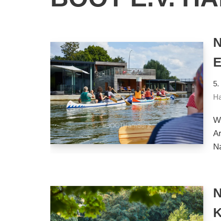
5.
Ha
Wi
Ar
N