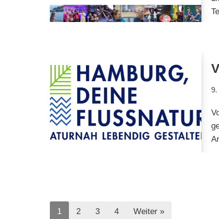
T
9.
Vo
g
A
1
2
3
4
Weiter »