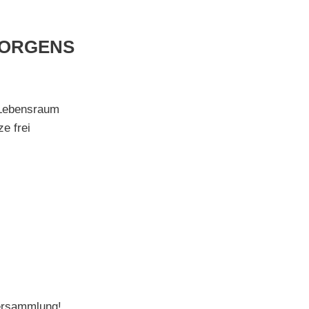
MORGENS
 Lebensraum
e frei
rversammlung!