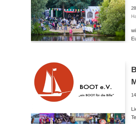
28
Ha
wi
E
B
14
Li
Te