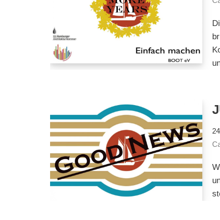
Ca
Di
br
Ko
u
24
Ca
Wi
u
st