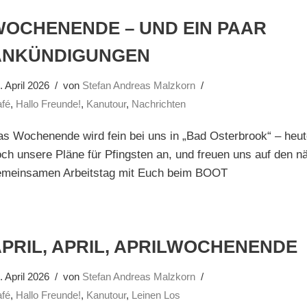
WOCHENENDE – UND EIN PAAR
ANKÜNDIGUNGEN
. April 2026
von
Stefan Andreas Malzkorn
fé
,
Hallo Freunde!
,
Kanutour
,
Nachrichten
s Wochenende wird fein bei uns in „Bad Osterbrook“ – heut
ch unsere Pläne für Pfingsten an, und freuen uns auf den n
emeinsamen Arbeitstag mit Euch beim BOOT
PRIL, APRIL, APRILWOCHENENDE
. April 2026
von
Stefan Andreas Malzkorn
fé
,
Hallo Freunde!
,
Kanutour
,
Leinen Los