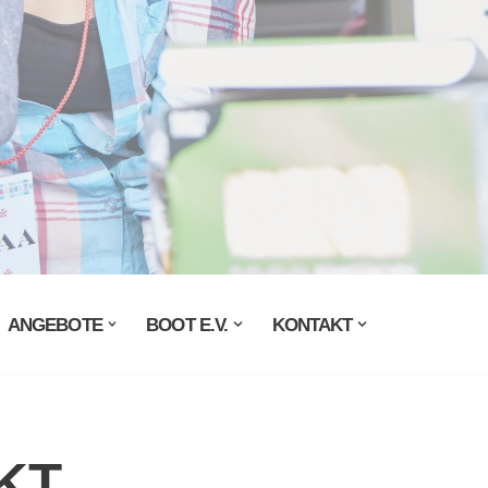
ANGEBOTE
BOOT E.V.
KONTAKT
KT