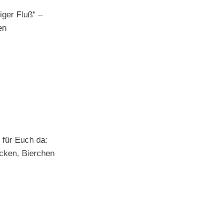
iger Fluß“ –
en
 für Euch da:
ecken, Bierchen