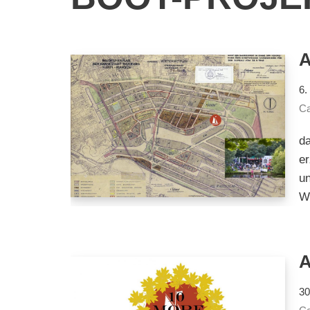
6.
Ca
da
er
un
W
A
30