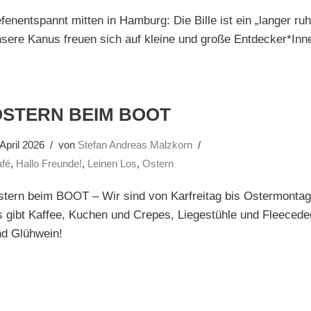
efenentspannt mitten in Hamburg: Die Bille ist ein „langer ruh
sere Kanus freuen sich auf kleine und große Entdecker*Inn
OSTERN BEIM BOOT
 April 2026
von
Stefan Andreas Malzkorn
fé
,
Hallo Freunde!
,
Leinen Los
,
Ostern
tern beim BOOT – Wir sind von Karfreitag bis Ostermontag
 gibt Kaffee, Kuchen und Crepes, Liegestühle und Fleeced
nd Glühwein!