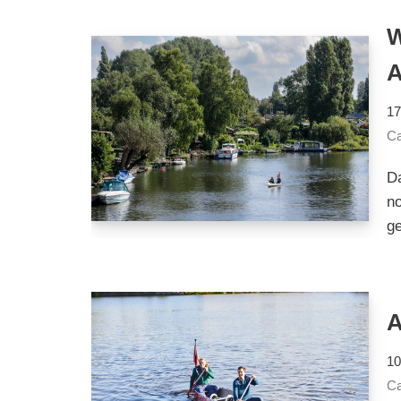
17
Ca
Da
no
g
A
10
Ca