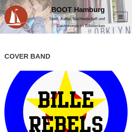
BOOT Hamburg
Zum
Sport, Kultur, Nachbarschaft und
Inhalt
Gastronomie im Billebecken
springen
COVER BAND