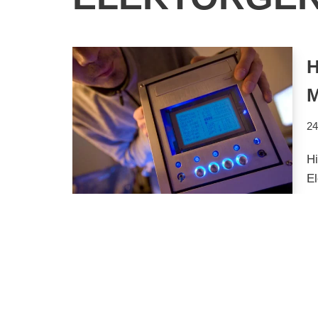
M
24
Hi
El