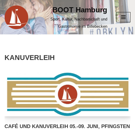
BOOT Hamburg
Zum
Sport, Kultur, Nachbarschaft und
Inhalt
Gastronomie im Billebecken
springen
KANUVERLEIH
CAFÉ UND KANUVERLEIH 05.-09. JUNI, PFINGSTEN