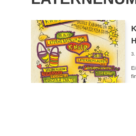
3.
E
fi