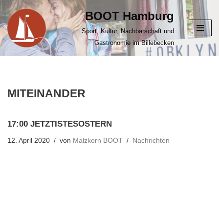
BOOT Hamburg
Zum
Sport, Kultur, Nachbarschaft und
Inhalt
Gastronomie im Billebecken
springen
MITEINANDER
17:00 JETZTISTESOSTERN
12. April 2020
von
Malzkorn BOOT
Nachrichten