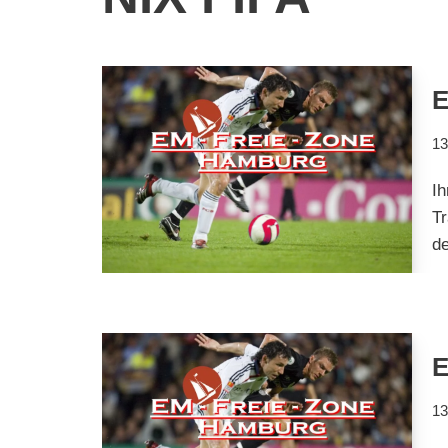
E
13
I
Tr
d
E
13