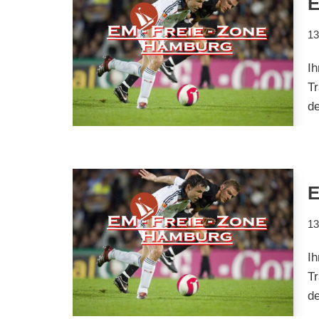
E
13
I
Tr
d
E
13
I
Tr
d