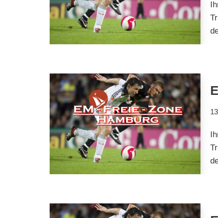
I
Tr
d
E
13
I
Tr
d