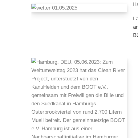
Ha
La
a
B