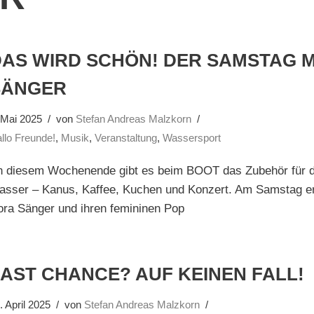
DAS WIRD SCHÖN! DER SAMSTAG M
SÄNGER
 Mai 2025
von
Stefan Andreas Malzkorn
llo Freunde!
,
Musik
,
Veranstaltung
,
Wassersport
n diesem Wochenende gibt es beim BOOT das Zubehör für 
asser – Kanus, Kaffee, Kuchen und Konzert. Am Samstag er
ora Sänger und ihren femininen Pop
AST CHANCE? AUF KEINEN FALL!
. April 2025
von
Stefan Andreas Malzkorn