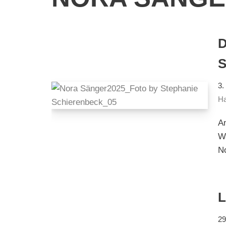
3.
Ha
A
W
N
L
29