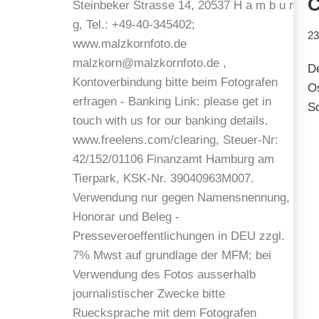
C
23
D
Os
So