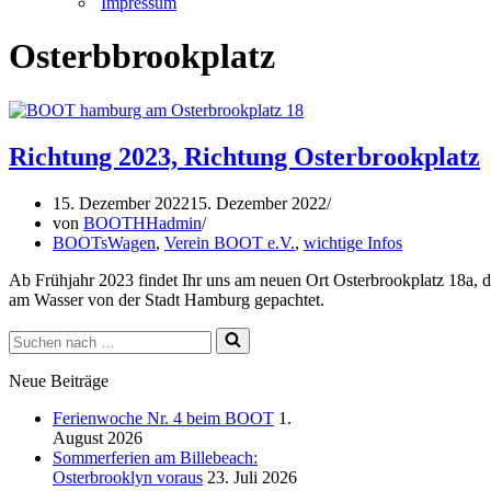
Impressum
Osterbbrookplatz
Richtung 2023, Richtung Osterbrookplatz
15. Dezember 2022
15. Dezember 2022
von
BOOTHHadmin
BOOTsWagen
,
Verein BOOT e.V.
,
wichtige Infos
Ab Frühjahr 2023 findet Ihr uns am neuen Ort Osterbrookplatz 18a, di
am Wasser von der Stadt Hamburg gepachtet.
Suchen
nach …
Neue Beiträge
Ferienwoche Nr. 4 beim BOOT
1.
August 2026
Sommerferien am Billebeach:
Osterbrooklyn voraus
23. Juli 2026