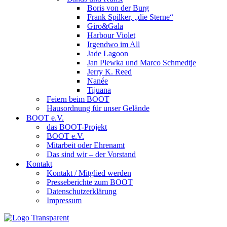
Boris von der Burg
Frank Spilker, „die Sterne“
Giro&Gala
Harbour Violet
Irgendwo im All
Jade Lagoon
Jan Plewka und Marco Schmedtje
Jerry K. Reed
Nanée
Tijuana
Feiern beim BOOT
Hausordnung für unser Gelände
BOOT e.V.
das BOOT-Projekt
BOOT e.V.
Mitarbeit oder Ehrenamt
Das sind wir – der Vorstand
Kontakt
Kontakt / Mitglied werden
Presseberichte zum BOOT
Datenschutzerklärung
Impressum