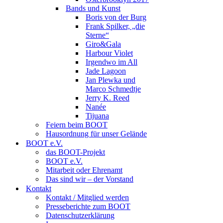
Bands und Kunst
Boris von der Burg
Frank Spilker, „die
Sterne“
Giro&Gala
Harbour Violet
Irgendwo im All
Jade Lagoon
Jan Plewka und
Marco Schmedtje
Jerry K. Reed
Nanée
Tijuana
Feiern beim BOOT
Hausordnung für unser Gelände
BOOT e.V.
das BOOT-Projekt
BOOT e.V.
Mitarbeit oder Ehrenamt
Das sind wir – der Vorstand
Kontakt
Kontakt / Mitglied werden
Presseberichte zum BOOT
Datenschutzerklärung