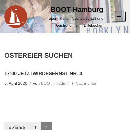
BOOT Hamburg
Zum
Sport, Kultur, Nachbarschaft und
Inhalt
Gastronomie im Billebecken
springen
OSTEREIER SUCHEN
17:00 JETZTWIRDESERNST NR. 4
5. April 2020
von
BOOTHHadmin
Nachrichten
« Zurück
1
2