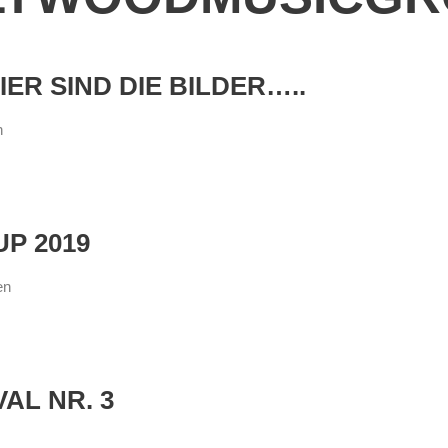
ER SIND DIE BILDER…..
n
P 2019
en
AL NR. 3