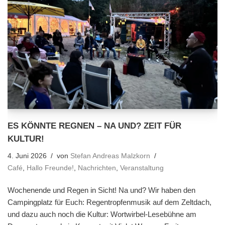
ES KÖNNTE REGNEN – NA UND? ZEIT FÜR
KULTUR!
4. Juni 2026
von
Stefan Andreas Malzkorn
Café
,
Hallo Freunde!
,
Nachrichten
,
Veranstaltung
Wochenende und Regen in Sicht! Na und? Wir haben den
Campingplatz für Euch: Regentropfenmusik auf dem Zeltdach,
und dazu auch noch die Kultur: Wortwirbel-Lesebühne am