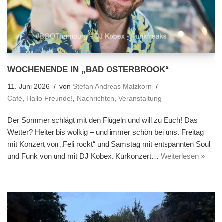
WOCHENENDE IN „BAD OSTERBROOK“
11. Juni 2026
von
Stefan Andreas Malzkorn
Café
,
Hallo Freunde!
,
Nachrichten
,
Veranstaltung
Der Sommer schlägt mit den Flügeln und will zu Euch! Das
Wetter? Heiter bis wolkig – und immer schön bei uns. Freitag
mit Konzert von „Feli rockt“ und Samstag mit entspannten Soul
und Funk von und mit DJ Kobex. Kurkonzert…
Weiterlesen »