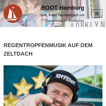
BOOT Hamburg
Zum
Sport, Kultur, Nachbarschaft und
Inhalt
Gastronomie im Billebecken
springen
REGENTROPFENMUSIK AUF DEM
ZELTDACH