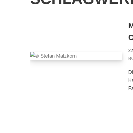
C
22
B
D
Ka
F