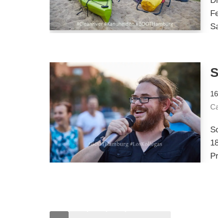
D
Fe
Sa
16
Ca
S
18
Pr