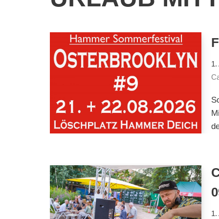
F
1.
Ca
So
Mi
de
C
0
1.