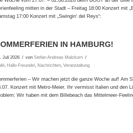
ie Woche vom 27.07. – 02.08.2026 beim BOOT an der Bille
rienfeeling mitten in der Stadt – Freitag 18:00 Konzert mit „
mstag 17:00 Konzert mit „Swingin‘ del Reys“:
SOMMERFERIEN IN HAMBURG!
. Juli 2026
von
Stefan Andreas Malzkorn
fé
,
Hallo Freunde!
,
Nachrichten
,
Veranstaltung
ommerferien – Wir machen jetzt die ganze Woche auf! Am 
.07. Konzert mit Metro-Meier. Ihr vermisst Italien und den L
oblem: Wir haben mit dem Billebeach das Mittelmeer-Feelin