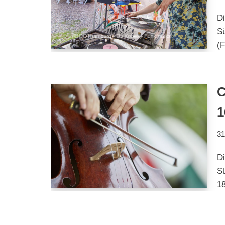
D
Sü
(F
C
1
31
D
Sü
18