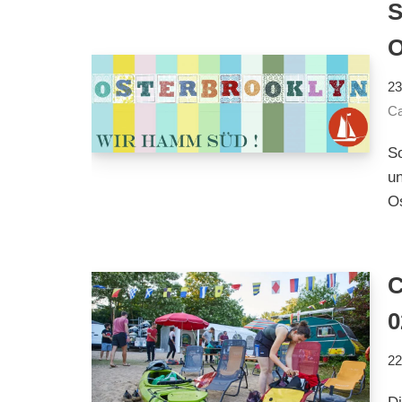
23
Ca
So
u
Os
C
0
22