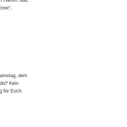
 in Hamm Süd,
Enne“,
Samstag, dem
ido? Kein
g für Euch.