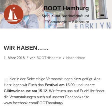
BOOT Hamburg
Zum
Sport, Kultur, Nachbarschaft und
Inhalt
Gastronomie im Billebecken
springen
WIR HABEN……
1. März 2018
von
BOOTHHadmin
Nachrichten
…..hier in der Seite einige Veranstaltungen hinzugefügt. Ans
Herz legen wir Euch das
Festival am 15.09.
und unsere
Glühweinsause am 15.12.
Wir freuen uns auf Euch! Ihr findet
die Veranstaltungen auch auf unserer Facebookseite
www.facebook.com/BOOThamburg/