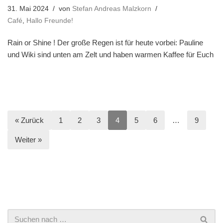
31. Mai 2024
von
Stefan Andreas Malzkorn
Café
,
Hallo Freunde!
Rain or Shine ! Der große Regen ist für heute vorbei: Pauline
und Wiki sind unten am Zelt und haben warmen Kaffee für Euch
« Zurück
1
2
3
4
5
6
…
9
Weiter »