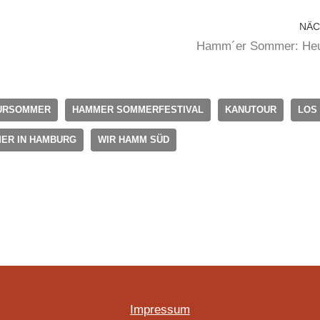
NÄC
Hamm´er Sommer: Heu
URSOMMER
HAMMER SOMMERFESTIVAL
KANUTOUR
LOS
ER IN HAMBURG
WIR HAMM SÜD
Impressum