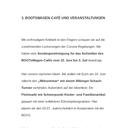
3. BOOTSWAGEN-CAFÉ UND VERANSTALTUNGEN
Mit vorfreudigem Kribbeln in den Fingern schauen wir auf die
zunehmenden Lockerungen der Corona-Regelungen. Wir
haben eine
Sondergenehmigung für das Aufstellen des
BOOTsWagen-Cafés vom 10. Juni bis 3. Juli
beantragt.
Hier unsere nächsten Ideen: Wir wollen mit Euch am 19. Juni
stilecht den
„Midsommar“ mit einem Wikinger-Schach-
Turnier
verbinden. Außerdem auf der Ideenliste: Ein
Flohmarkt mit Schwerpunkt Kinder- und Familienartikel
,
gepaart mit einer kollektiven Entrümpelungsaktion. Hier
planen wir den 03.07., wahrscheinlich in Kooperation mit der
BGFG.