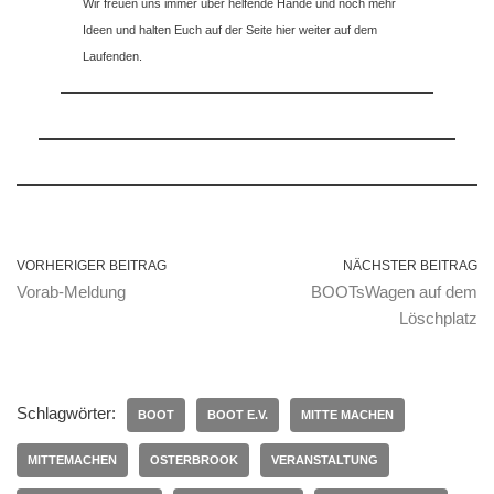
Wir freuen uns immer über helfende Hände und noch mehr
Ideen und halten Euch auf der Seite hier weiter auf dem
Laufenden.
VORHERIGER BEITRAG
NÄCHSTER BEITRAG
Vorab-Meldung
BOOTsWagen auf dem
Löschplatz
Schlagwörter:
BOOT
BOOT E.V.
MITTE MACHEN
MITTEMACHEN
OSTERBROOK
VERANSTALTUNG