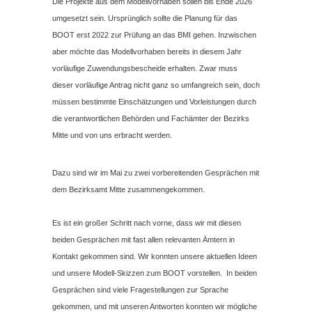
Die Projekte aus dem Modellvorhaben sollen bis Ende 2026
umgesetzt sein. Ursprünglich sollte die Planung für das
BOOT erst 2022 zur Prüfung an das BMI gehen. Inzwischen
aber möchte das Modellvorhaben bereits in diesem Jahr
vorläufige Zuwendungsbescheide erhalten. Zwar muss
dieser vorläufige Antrag nicht ganz so umfangreich sein, doch
müssen bestimmte Einschätzungen und Vorleistungen durch
die verantwortlichen Behörden und Fachämter der Bezirks
Mitte und von uns erbracht werden.
Dazu sind wir im Mai zu zwei vorbereitenden Gesprächen mit
dem Bezirksamt Mitte zusammengekommen.
Es ist ein großer Schritt nach vorne, dass wir mit diesen
beiden Gesprächen mit fast allen relevanten Ämtern in
Kontakt gekommen sind. Wir konnten unsere aktuellen Ideen
und unsere Modell-Skizzen zum BOOT vorstellen. In beiden
Gesprächen sind viele Fragestellungen zur Sprache
gekommen, und mit unseren Antworten konnten wir mögliche