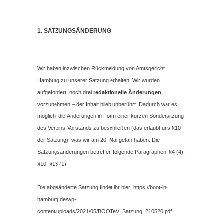
1. SATZUNGSÄNDERUNG
Wir haben inzwischen Rückmeldung von Amtsgericht
Hamburg zu unserer Satzung erhalten. Wir wurden
aufgefordert, noch drei
redaktionelle Änderungen
vorzunehmen – der Inhalt blieb unberührt. Dadurch war es
möglich, die Änderungen in Form einer kurzen Sondersitzung
des Vereins-Vorstands zu beschließen (das erlaubt uns §10
der Satzung), was wir am 20. Mai getan haben. Die
Satzungsänderungen betreffen folgende Paragraphen: §4 (4),
§10, §13 (1).
Die abgeänderte Satzung findet ihr hier: https://boot-in-
hamburg.de/wp-
content/uploads/2021/05/BOOTeV_Satzung_210520.pdf