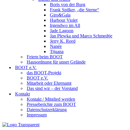
Boris von der Burg
Frank Spilker, „die Sterne“
Giro&Gala
Harbour Violet
Irgendwo im All
Jade Lagoon
Jan Plewka und Marco Schmedtje
Jerry K. Reed
Nanée
Tijuana
Feiern beim BOOT
Hausordnung für unser Gelände
BOOT e.V.
das BOOT-Projekt
BOOT e.V.
Mitarbeit oder Ehrenamt
Das sind wir – der Vorstand
Kontakt
Kontakt / Mitglied werden
Presseberichte zum BOOT
Datenschutzerklärung
Impressum