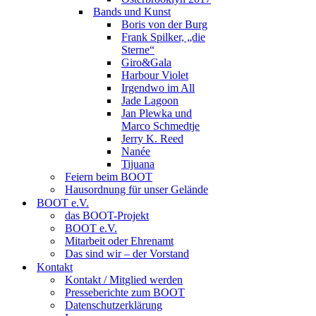
Bands und Kunst
Boris von der Burg
Frank Spilker, „die
Sterne“
Giro&Gala
Harbour Violet
Irgendwo im All
Jade Lagoon
Jan Plewka und
Marco Schmedtje
Jerry K. Reed
Nanée
Tijuana
Feiern beim BOOT
Hausordnung für unser Gelände
BOOT e.V.
das BOOT-Projekt
BOOT e.V.
Mitarbeit oder Ehrenamt
Das sind wir – der Vorstand
Kontakt
Kontakt / Mitglied werden
Presseberichte zum BOOT
Datenschutzerklärung