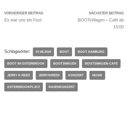
VORHERIGER BEITRAG
NÄCHSTER BEITRAG
Es war uns ein Fest
BOOTsWagen – Café ab
15:00
Schlagwörter:
07.08.2020
BOOT
BOOT HAMBURG
BOOT IM OSTERBROOK
BOOTSWAGEN
BOOTSWAGEN-CAFE
JERRY K REED
JERRYKREED
KONZERT
MUSIK
OSTERBROOKPLATZ
RASENKONZERT