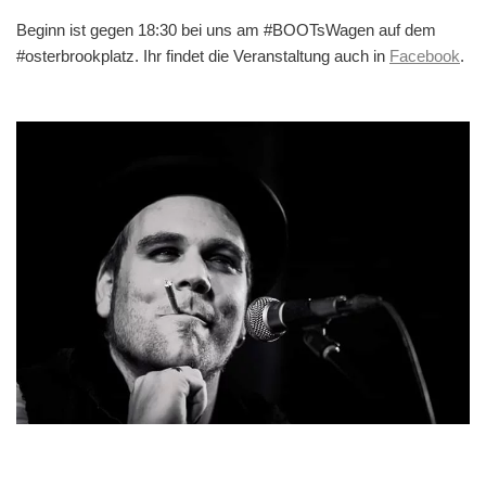
Beginn ist gegen 18:30 bei uns am #BOOTsWagen auf dem
#osterbrookplatz. Ihr findet die Veranstaltung auch in
Facebook
.