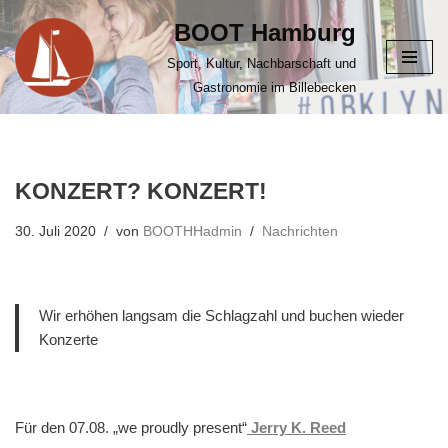
BOOT Hamburg
Zum
Sport, Kultur, Nachbarschaft und
Inhalt
Gastronomie im Billebecken
springen
KONZERT? KONZERT!
30. Juli 2020
von
BOOTHHadmin
Nachrichten
Wir erhöhen langsam die Schlagzahl und buchen wieder
Konzerte
Für den 07.08. „we proudly present“
Jerry K. Reed