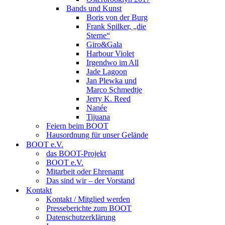
Bands und Kunst
Boris von der Burg
Frank Spilker, „die
Sterne“
Giro&Gala
Harbour Violet
Irgendwo im All
Jade Lagoon
Jan Plewka und
Marco Schmedtje
Jerry K. Reed
Nanée
Tijuana
Feiern beim BOOT
Hausordnung für unser Gelände
BOOT e.V.
das BOOT-Projekt
BOOT e.V.
Mitarbeit oder Ehrenamt
Das sind wir – der Vorstand
Kontakt
Kontakt / Mitglied werden
Presseberichte zum BOOT
Datenschutzerklärung