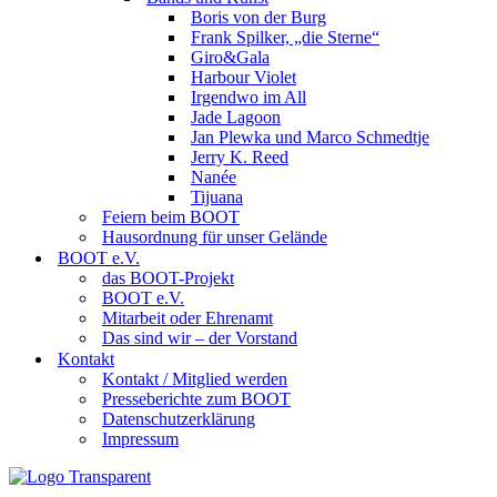
Boris von der Burg
Frank Spilker, „die Sterne“
Giro&Gala
Harbour Violet
Irgendwo im All
Jade Lagoon
Jan Plewka und Marco Schmedtje
Jerry K. Reed
Nanée
Tijuana
Feiern beim BOOT
Hausordnung für unser Gelände
BOOT e.V.
das BOOT-Projekt
BOOT e.V.
Mitarbeit oder Ehrenamt
Das sind wir – der Vorstand
Kontakt
Kontakt / Mitglied werden
Presseberichte zum BOOT
Datenschutzerklärung
Impressum